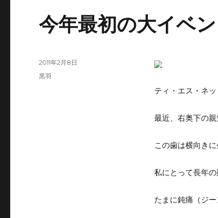
今年最初の大イベン
投
2011年2月8日
稿
カ
黒羽
日:
テ
ティ・エス・ネッ
ゴ
リ
ー
最近、右奥下の親
この歯は横向きに
私にとって長年の
たまに鈍痛（ジー