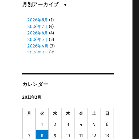
佐川
(1)
月別アーカイブ
▼
佐藤(慎)
(1)
佐藤（正）
(6)
2026年8月
(1)
入江
(2)
2026年7月
(4)
八鍬
(1)
2026年6月
(4)
加藤
(1)
2026年5月
(3)
北原
(8)
2026年4月
(3)
北見
(13)
2026年3月
(3)
北郷
(5)
2026年2月
(5)
和田
(13)
2026年1月
(4)
和田（え）
(7)
2025年12月
(4)
堀口
(23)
2025年11月
(4)
堀籠（ホリゴメ）
(5)
カレンダー
2025年10月
(4)
塙
(2)
2025年9月
(3)
大和田
(7)
2011年2月
2025年8月
(6)
大塚
(6)
2025年7月
(4)
大河内
(8)
2025年6月
(4)
月
火
水
木
金
土
日
大熊
(2)
2025年5月
(3)
大都
(2)
2025年4月
(4)
1
2
3
4
5
6
宮脇
(3)
2025年3月
(4)
小林
(9)
7
8
9
10
11
12
13
2025年2月
(4)