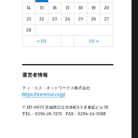
小野
(3)
2025年1月
(5)
14
15
16
17
18
19
20
山元
(13)
2024年12月
(4)
山口
(13)
2024年11月
(4)
21
22
23
24
25
26
27
山崎
(13)
2024年10月
(5)
山形
(10)
28
2024年9月
(5)
山田
(13)
2024年8月
(6)
川上
(8)
« 1月
3月 »
2024年7月
(5)
川崎(梨)
(2)
2024年6月
(3)
川村
(4)
2024年5月
(4)
川﨑
(4)
2024年4月
(4)
後藤
(5)
2024年3月
(3)
斉藤
(13)
運営者情報
2024年2月
(4)
星(ゆ)
(11)
2024年1月
(4)
星(充)
(11)
ティ・エス・ネットワークス株式会社
2023年12月
(4)
木村
(14)
https://www.tsn.co.jp/
2023年11月
(7)
村田
(1)
2023年10月
(3)
板倉
(1)
〒317-0073 茨城県日立市幸町1-3-8 東鉱ビル3F
2023年9月
(4)
柏谷
(2)
TEL：0294-26-7271 FAX：0294-24-7088
2023年8月
(4)
柴田
(4)
2023年7月
(4)
栗田
(12)
2023年6月
(5)
根本
(15)
2023年5月
(3)
根本(優)
(1)