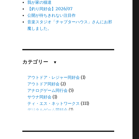
我が家の猫達
【釣り同好会】2026/07
公開が待ちきれない注目作
音楽スタジオ「チャプターハウス」さんにお邪
魔しました。
カテゴリー
▼
アウトドア・レジャー同好会
(1)
アウトドア同好会
(2)
アナログゲーム同行会
(5)
サウナ同好会
(1)
ティ・エス・ネットワークス
(111)
デジタルゲーム同好会
(1)
三田
(1)
中谷
(11)
伊藤
(8)
伊藤(愛)
(1)