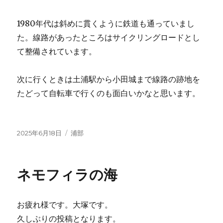
1980年代は斜めに貫くように鉄道も通っていまし
た。線路があったところはサイクリングロードとし
て整備されています。
次に行くときは土浦駅から小田城まで線路の跡地を
たどって自転車で行くのも面白いかなと思います。
投
2025年6月18日
カ
浦部
稿
テ
日:
ゴ
リ
ネモフィラの海
ー
お疲れ様です。大塚です。
久しぶりの投稿となります。