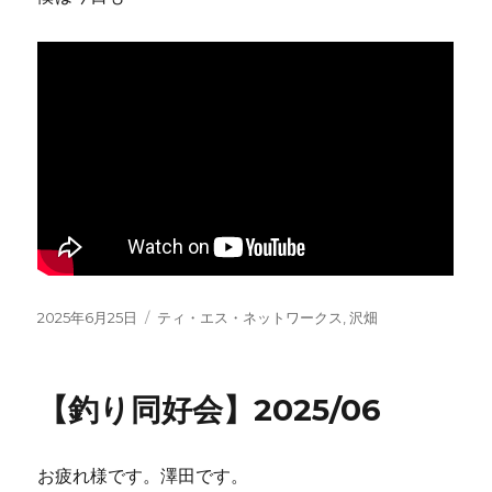
投
2025年6月25日
カ
ティ・エス・ネットワークス
,
沢畑
稿
テ
日:
ゴ
リ
【釣り同好会】2025/06
ー
お疲れ様です。澤田です。