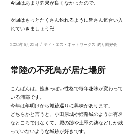
今回はあまり釣果が良くなかったので、
次回はもっとたくさん釣れるように皆さん気合い入
れていきましょう卍
投
2025年6月25日
カ
ティ・エス・ネットワークス
,
釣り同好会
稿
テ
日:
ゴ
リ
常陸の不死鳥が居た場所
ー
こんばんは。飽きっぽい性格で毎年趣味が変わって
いる浦部です。
今年は年明けから城跡巡りに興味があります。
どちらかと言うと、小田原城や姫路城のように有名
なところではなくて、堀の跡や土塁の跡などしか残
っていないような城跡が好きです。