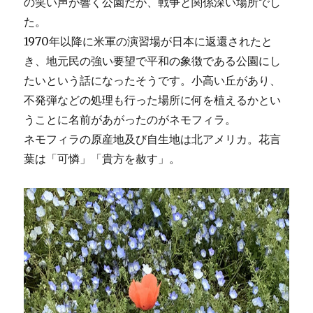
の笑い声が響く公園だが、戦争と関係深い場所でし
た。
1970年以降に米軍の演習場が日本に返還されたと
き、地元民の強い要望で平和の象徴である公園にし
たいという話になったそうです。小高い丘があり、
不発弾などの処理も行った場所に何を植えるかとい
うことに名前があがったのがネモフィラ。
ネモフィラの原産地及び自生地は北アメリカ。花言
葉は「可憐」「貴方を赦す」。