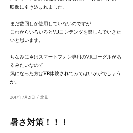
映像に引き込まれました。
まだ数回しか使用していないのですが、
これからいろいろとVRコンテンツを楽しんでいきた
いと思います。
ちなみに今はスマートフォン専用のVRゴーグルがあ
るみたいなので
気になった方はVR体験されてみてはいかがでしょう
か。
投
2017年7月21日
カ
北見
稿
テ
日:
ゴ
リ
暑さ対策！！！
ー