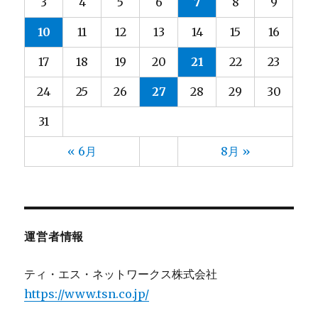
3
4
5
6
7
8
9
大都
2025年3月
(2)
(4)
10
11
12
13
14
15
16
宮脇
2025年2月
(3)
(4)
小林
2025年1月
(9)
(5)
17
18
19
20
21
22
23
小野
2024年12月
(3)
(4)
24
25
26
27
28
29
30
山元
2024年11月
(13)
(4)
山口
2024年10月
(13)
(5)
31
山崎
2024年9月
(13)
(5)
« 6月
8月 »
山形
2024年8月
(10)
(6)
山田
2024年7月
(13)
(5)
川上
2024年6月
(8)
(3)
川崎(梨)
2024年5月
(2)
(4)
運営者情報
川村
2024年4月
(4)
(4)
川﨑
2024年3月
(4)
(3)
ティ・エス・ネットワークス株式会社
後藤
2024年2月
(5)
(4)
https://www.tsn.co.jp/
斉藤
2024年1月
(13)
(4)
星(ゆ)
2023年12月
(11)
(4)