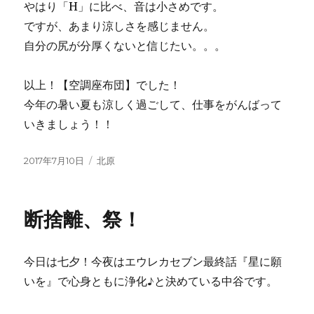
やはり「H」に比べ、音は小さめです。
ですが、あまり涼しさを感じません。
自分の尻が分厚くないと信じたい。。。
以上！【空調座布団】でした！
今年の暑い夏も涼しく過ごして、仕事をがんばって
いきましょう！！
投
2017年7月10日
カ
北原
稿
テ
日:
ゴ
リ
断捨離、祭！
ー
今日は七夕！今夜はエウレカセブン最終話『星に願
いを』で心身ともに浄化♪と決めている中谷です。