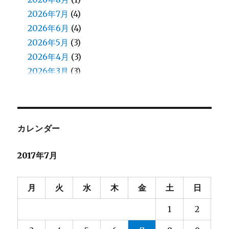
佐藤（正）
2026年7月
(6)
(4)
入江
2026年6月
(2)
(4)
八鍬
2026年5月
(1)
(3)
加藤
2026年4月
(1)
(3)
北原
2026年3月
(8)
(3)
北見
2026年2月
(13)
(5)
北郷
2026年1月
(5)
(4)
和田
2025年12月
(13)
(4)
和田（え）
2025年11月
(7)
(4)
カレンダー
堀口
2025年10月
(23)
(4)
2017年7月
堀籠（ホリゴメ）
2025年9月
(3)
(5)
塙
2025年8月
(2)
(6)
大和田
2025年7月
(7)
(4)
月
火
水
木
金
土
日
大塚
2025年6月
(6)
(4)
1
2
大河内
2025年5月
(8)
(3)
大熊
2025年4月
(2)
(4)