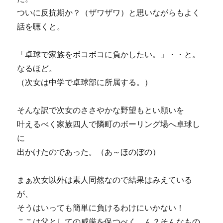
ついに反抗期か？（ザワザワ）と思いながらもよく
話を聴くと。
「卓球で家族をボコボコに負かしたい。」・・と。
なるほど。
（次女は中学で卓球部に所属する。）
そんな訳で次女のささやかな野望もとい願いを
叶えるべく家族四人で隣町のボーリング場へ卓球し
に
出かけたのであった。（あ～ほのぼの）
まぁ次女以外は素人同然なので結果はみえている
が、
そうはいっても簡単に負けるわけにいかない！
ここは父としての威厳を保つべく、ん？そんなもの