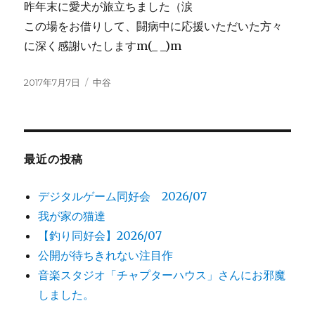
昨年末に愛犬が旅立ちました（涙
この場をお借りして、闘病中に応援いただいた方々
に深く感謝いたしますm(_ _)m
投
2017年7月7日
カ
中谷
稿
テ
日:
ゴ
リ
ー
最近の投稿
デジタルゲーム同好会 2026/07
我が家の猫達
【釣り同好会】2026/07
公開が待ちきれない注目作
音楽スタジオ「チャプターハウス」さんにお邪魔
しました。