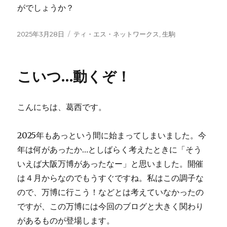
がでしょうか？
投
2025年3月28日
カ
ティ・エス・ネットワークス
,
生駒
稿
テ
日:
ゴ
リ
こいつ…動くぞ！
ー
こんにちは、葛西です。
2025年もあっという間に始まってしまいました。今
年は何があったか…としばらく考えたときに「そう
いえば大阪万博があったなー」と思いました。開催
は４月からなのでもうすぐですね。私はこの調子な
ので、万博に行こう！などとは考えていなかったの
ですが、この万博には今回のブログと大きく関わり
があるものが登場します。