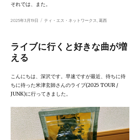
それでは、また。
投
2025年3月19日
カ
ティ・エス・ネットワークス
,
葛西
稿
テ
日:
ゴ
リ
ライブに行くと好きな曲が増
ー
える
こんにちは、深沢です。早速ですが最近、待ちに待
ちに待った米津玄師さんのライブ(2025 TOUR /
JUNK)に行ってきました。