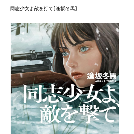
同志少女よ敵を打て[逢坂冬馬]