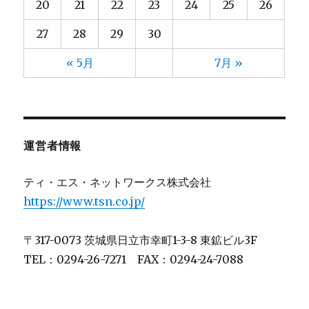
小野
2024年12月
(3)
(4)
20
21
22
23
24
25
26
山元
2024年11月
(13)
(4)
27
28
29
30
山口
2024年10月
(13)
(5)
山崎
2024年9月
(13)
(5)
« 5月
7月 »
山形
2024年8月
(10)
(6)
山田
2024年7月
(13)
(5)
川上
2024年6月
(8)
(3)
川崎(梨)
2024年5月
(2)
(4)
運営者情報
川村
2024年4月
(4)
(4)
川﨑
2024年3月
(4)
(3)
ティ・エス・ネットワークス株式会社
後藤
2024年2月
(5)
(4)
https://www.tsn.co.jp/
斉藤
2024年1月
(13)
(4)
星(ゆ)
2023年12月
(11)
(4)
〒317-0073 茨城県日立市幸町1-3-8 東鉱ビル3F
星(充)
2023年11月
(11)
(7)
TEL：0294-26-7271 FAX：0294-24-7088
木村
2023年10月
(14)
(3)
村田
2023年9月
(1)
(4)