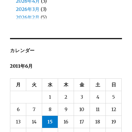
加藤
2026年4月
(1)
(3)
北原
2026年3月
(8)
(3)
北見
2026年2月
(13)
(5)
北郷
2026年1月
(5)
(4)
和田
2025年12月
(13)
(4)
和田（え）
2025年11月
(7)
(4)
堀口
2025年10月
(23)
(4)
カレンダー
堀籠（ホリゴメ）
2025年9月
(3)
(5)
2011年6月
塙
2025年8月
(2)
(6)
大和田
2025年7月
(7)
(4)
大塚
2025年6月
(6)
(4)
月
火
水
木
金
土
日
大河内
2025年5月
(8)
(3)
1
2
3
4
5
大熊
2025年4月
(2)
(4)
大都
2025年3月
(2)
(4)
6
7
8
9
10
11
12
宮脇
2025年2月
(3)
(4)
13
14
15
16
17
18
19
小林
2025年1月
(9)
(5)