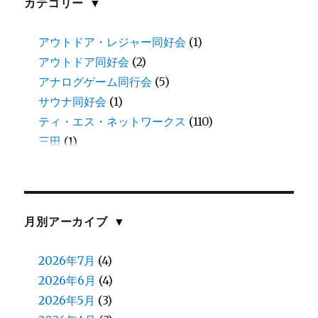
カテゴリー
▼
アウトドア・レジャー同好会
(1)
アウトドア同好会
(2)
アナログゲーム同行会
(5)
サウナ同好会
(1)
ティ・エス・ネットワークス
(110)
三田
(1)
中谷
(11)
伊藤
(8)
伊藤(愛)
(1)
佐川
(1)
月別アーカイブ
▼
佐藤(慎)
(1)
佐藤（正）
2026年7月
(6)
(4)
入江
2026年6月
(2)
(4)
八鍬
2026年5月
(1)
(3)