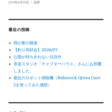
投
2011年6月15日
カ
高野
稿
テ
日:
ゴ
リ
ー
最近の投稿
我が家の猫達
【釣り同好会】2026/07
公開が待ちきれない注目作
音楽スタジオ「チャプターハウス」さんにお邪魔
しました。
最近のロボット掃除機（Roborock Qrevo Curv
2を使ってみた感想）