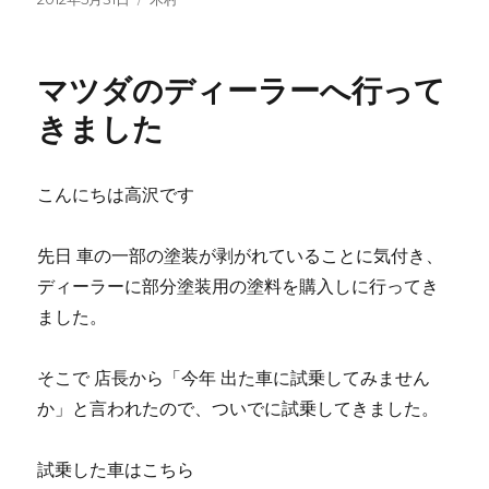
稿
テ
日:
ゴ
リ
マツダのディーラーへ行って
ー
きました
こんにちは高沢です
先日 車の一部の塗装が剥がれていることに気付き、
ディーラーに部分塗装用の塗料を購入しに行ってき
ました。
そこで 店長から「今年 出た車に試乗してみません
か」と言われたので、ついでに試乗してきました。
試乗した車はこちら