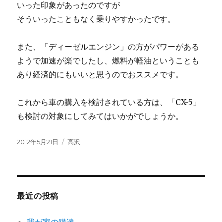
いった印象があったのですが
そういったこともなく乗りやすかったです。
また、「ディーゼルエンジン」の方がパワーがある
ようで加速が楽でしたし、燃料が軽油ということも
あり経済的にもいいと思うのでおススメです。
これから車の購入を検討されている方は、「CX-5」
も検討の対象にしてみてはいかがでしょうか。
投
2012年5月21日
カ
高沢
稿
テ
日:
ゴ
リ
ー
最近の投稿