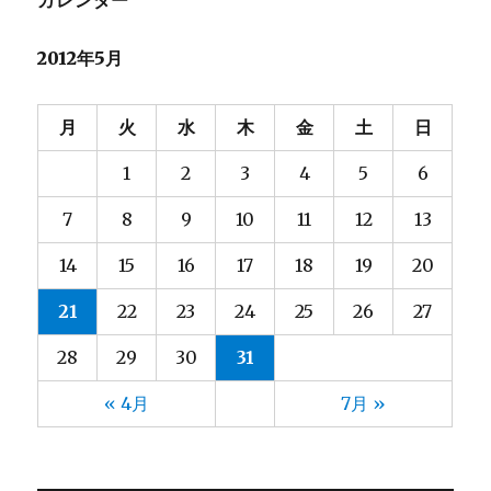
堀口
2025年10月
(23)
(4)
カレンダー
堀籠（ホリゴメ）
2025年9月
(3)
(5)
2012年5月
塙
2025年8月
(2)
(6)
大和田
2025年7月
(7)
(4)
大塚
2025年6月
(6)
(4)
月
火
水
木
金
土
日
大河内
2025年5月
(8)
(3)
1
2
3
4
5
6
大熊
2025年4月
(2)
(4)
大都
2025年3月
(2)
(4)
7
8
9
10
11
12
13
宮脇
2025年2月
(3)
(4)
14
15
16
17
18
19
20
小林
2025年1月
(9)
(5)
小野
2024年12月
(3)
(4)
21
22
23
24
25
26
27
山元
2024年11月
(13)
(4)
28
29
30
31
山口
2024年10月
(13)
(5)
山崎
2024年9月
(13)
(5)
« 4月
7月 »
山形
2024年8月
(10)
(6)
山田
2024年7月
(13)
(5)