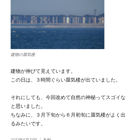
建物の蜃気楼
建物が伸びて見えています。
この日は、３時間ぐらい蜃気楼が出ていました。
それにしても、今回改めて自然の神秘ってスゴイな
と思いました。
ちなみに、３月下旬から６月初旬に蜃気楼がよく出
るみたいです。
投
2012年5月31日
カ
木村