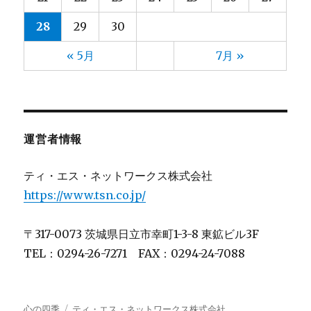
山元
2024年11月
(13)
(4)
28
29
30
山口
2024年10月
(13)
(5)
山崎
2024年9月
(13)
(5)
« 5月
7月 »
山形
2024年8月
(10)
(6)
山田
2024年7月
(13)
(5)
川上
2024年6月
(8)
(3)
川崎(梨)
2024年5月
(2)
(4)
運営者情報
川村
2024年4月
(4)
(4)
川﨑
2024年3月
(4)
(3)
ティ・エス・ネットワークス株式会社
後藤
2024年2月
(5)
(4)
https://www.tsn.co.jp/
斉藤
2024年1月
(13)
(4)
星(ゆ)
2023年12月
(11)
(4)
〒317-0073 茨城県日立市幸町1-3-8 東鉱ビル3F
星(充)
2023年11月
(11)
(7)
TEL：0294-26-7271 FAX：0294-24-7088
木村
2023年10月
(14)
(3)
村田
2023年9月
(1)
(4)
板倉
2023年8月
(1)
(4)
心の四季
ティ・エス・ネットワークス株式会社