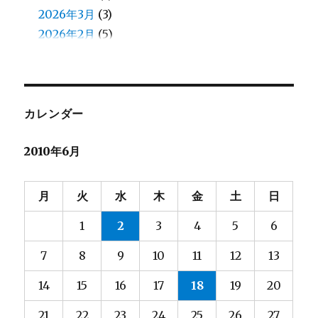
北原
2026年3月
(8)
(3)
北見
2026年2月
(13)
(5)
北郷
2026年1月
(5)
(4)
和田
2025年12月
(13)
(4)
和田（え）
2025年11月
(7)
(4)
堀口
2025年10月
(23)
(4)
カレンダー
堀籠（ホリゴメ）
2025年9月
(3)
(5)
2010年6月
塙
2025年8月
(2)
(6)
大和田
2025年7月
(7)
(4)
大塚
2025年6月
(6)
(4)
月
火
水
木
金
土
日
大河内
2025年5月
(8)
(3)
1
2
3
4
5
6
大熊
2025年4月
(2)
(4)
大都
2025年3月
(2)
(4)
7
8
9
10
11
12
13
宮脇
2025年2月
(3)
(4)
14
15
16
17
18
19
20
小林
2025年1月
(9)
(5)
小野
2024年12月
(3)
(4)
21
22
23
24
25
26
27