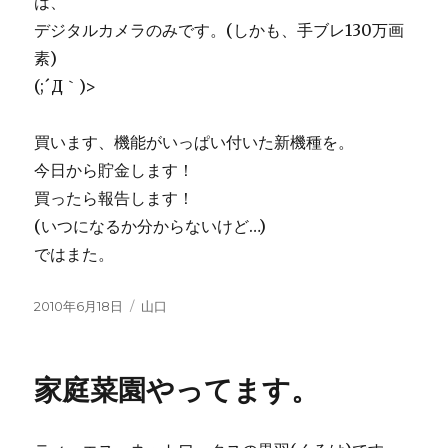
は、
デジタルカメラのみです。(しかも、手ブレ130万画
素)
(;´Д｀)>
買います、機能がいっぱい付いた新機種を。
今日から貯金します！
買ったら報告します！
(いつになるか分からないけど…)
ではまた。
投
2010年6月18日
カ
山口
稿
テ
日:
ゴ
リ
家庭菜園やってます。
ー