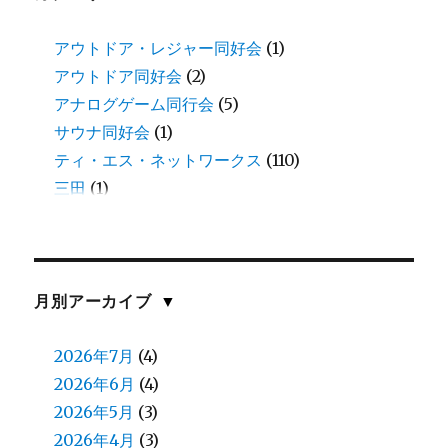
アウトドア・レジャー同好会
(1)
アウトドア同好会
(2)
アナログゲーム同行会
(5)
サウナ同好会
(1)
ティ・エス・ネットワークス
(110)
三田
(1)
中谷
(11)
伊藤
(8)
伊藤(愛)
(1)
佐川
(1)
月別アーカイブ
▼
佐藤(慎)
(1)
佐藤（正）
2026年7月
(6)
(4)
入江
2026年6月
(2)
(4)
八鍬
2026年5月
(1)
(3)
加藤
2026年4月
(1)
(3)