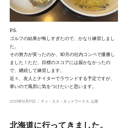
P.S.
ゴルフの結果が悔しすぎたので、かなり練習しまし
た。
その努力が実ったのか、10月の社内コンペで優勝し
ました！ただ、目標のスコアには届かなかったの
で、継続して練習します。
近々、友人とナイターでラウンドする予定ですが、
寒いので風邪に気をつけたいと思います。
投
2025年12月17日
カ
ティ・エス・ネットワークス
,
山形
稿
テ
日:
ゴ
リ
北海道に行ってきました。
ー