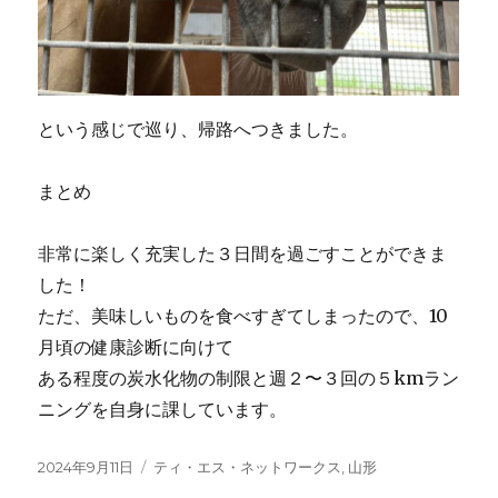
という感じで巡り、帰路へつきました。
まとめ
非常に楽しく充実した３日間を過ごすことができま
した！
ただ、美味しいものを食べすぎてしまったので、10
月頃の健康診断に向けて
ある程度の炭水化物の制限と週２〜３回の５kmラン
ニングを自身に課しています。
投
2024年9月11日
カ
ティ・エス・ネットワークス
,
山形
稿
テ