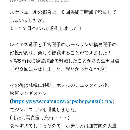
(食べ物等の写真は撮り忘れました)
スケジュールの都合上、８回裏終了時点で移動して
しまいましたが、
５−１で日本ハムが勝利しました！
レイエス選手と田宮選手のホームランや福島選手の
好投があり、楽しく観戦することができました！
※高校時代に練習試合で対戦したことがある生田目選
手が９回に登板しました。観たかったな〜(泣)
その後は札幌に移動しホテルのチェックイン後、
松尾ジンギスカン
(
https://www.matsuo1956.jp/shop/susukino/
)
でジンギスカンを堪能しました。
(またも写真撮り忘れ・・・)
食べすぎてしまったので、ホテルとは逆方向の大通