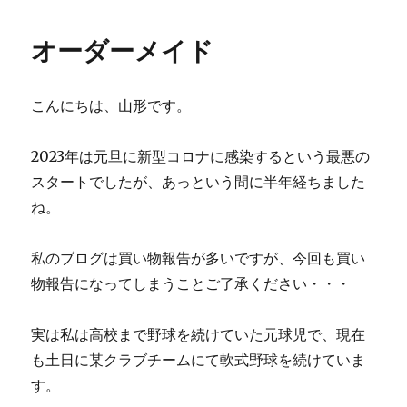
日:
ゴ
リ
オーダーメイド
ー
こんにちは、山形です。
2023年は元旦に新型コロナに感染するという最悪の
スタートでしたが、あっという間に半年経ちました
ね。
私のブログは買い物報告が多いですが、今回も買い
物報告になってしまうことご了承ください・・・
実は私は高校まで野球を続けていた元球児で、現在
も土日に某クラブチームにて軟式野球を続けていま
す。