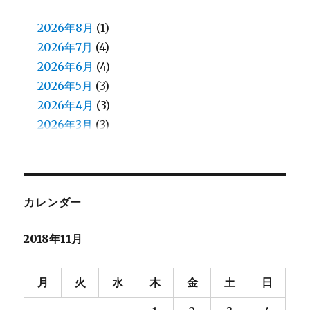
佐川
(1)
佐藤(慎)
2026年8月
(1)
(1)
佐藤（正）
2026年7月
(6)
(4)
入江
2026年6月
(2)
(4)
八鍬
2026年5月
(1)
(3)
加藤
2026年4月
(1)
(3)
北原
2026年3月
(8)
(3)
北見
2026年2月
(13)
(5)
北郷
2026年1月
(5)
(4)
和田
2025年12月
(13)
(4)
和田（え）
2025年11月
(7)
(4)
カレンダー
堀口
2025年10月
(23)
(4)
2018年11月
堀籠（ホリゴメ）
2025年9月
(3)
(5)
塙
2025年8月
(2)
(6)
大和田
2025年7月
(7)
(4)
月
火
水
木
金
土
日
大塚
2025年6月
(6)
(4)