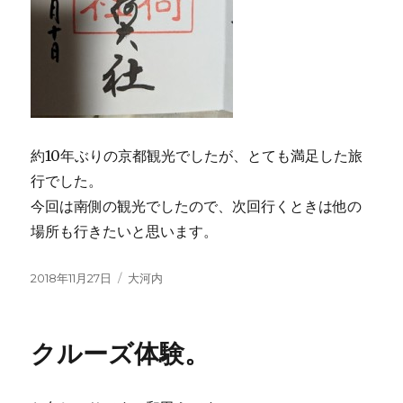
約10年ぶりの京都観光でしたが、とても満足した旅
行でした。
今回は南側の観光でしたので、次回行くときは他の
場所も行きたいと思います。
投
2018年11月27日
カ
大河内
稿
テ
日:
ゴ
リ
クルーズ体験。
ー