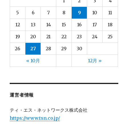
1
2
3
4
大河内
2025年5月
(8)
(3)
大熊
2025年4月
(2)
(4)
5
6
7
8
9
10
11
大都
2025年3月
(2)
(4)
12
13
14
15
16
17
18
宮脇
2025年2月
(3)
(4)
小林
2025年1月
(9)
(5)
19
20
21
22
23
24
25
小野
2024年12月
(3)
(4)
26
27
28
29
30
山元
2024年11月
(13)
(4)
山口
2024年10月
(13)
(5)
« 10月
12月 »
山崎
2024年9月
(13)
(5)
山形
2024年8月
(10)
(6)
山田
2024年7月
(13)
(5)
川上
2024年6月
(8)
(3)
運営者情報
川崎(梨)
2024年5月
(2)
(4)
川村
2024年4月
(4)
(4)
ティ・エス・ネットワークス株式会社
川﨑
2024年3月
(4)
(3)
https://www.tsn.co.jp/
後藤
2024年2月
(5)
(4)