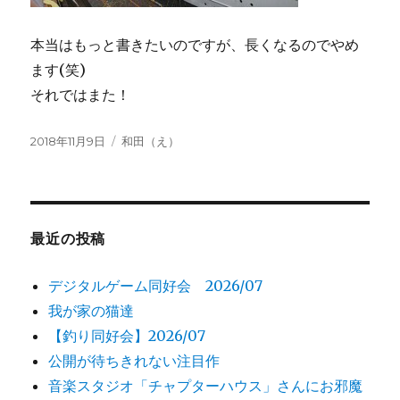
本当はもっと書きたいのですが、長くなるのでやめ
ます(笑)
それではまた！
投
2018年11月9日
カ
和田（え）
稿
テ
日:
ゴ
リ
ー
最近の投稿
デジタルゲーム同好会 2026/07
我が家の猫達
【釣り同好会】2026/07
公開が待ちきれない注目作
音楽スタジオ「チャプターハウス」さんにお邪魔