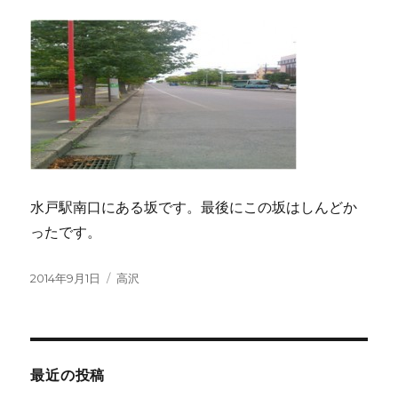
水戸駅南口にある坂です。最後にこの坂はしんどか
ったです。
投
2014年9月1日
カ
高沢
稿
テ
日:
ゴ
リ
ー
最近の投稿