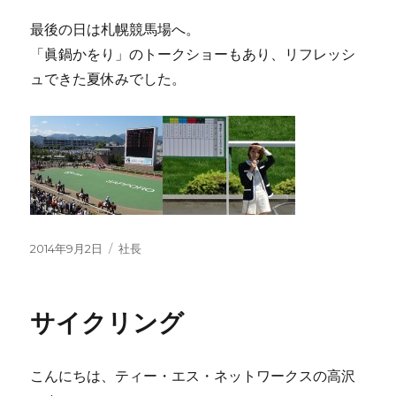
最後の日は札幌競馬場へ。
「眞鍋かをり」のトークショーもあり、リフレッシ
ュできた夏休みでした。
投
2014年9月2日
カ
社長
稿
テ
日:
ゴ
リ
サイクリング
ー
こんにちは、ティー・エス・ネットワークスの高沢