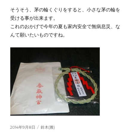
そうそう、茅の輪くぐりをすると、小さな茅の輪を
受ける事が出来ます。
これのおかげで今年の夏も家内安全で無病息災、な
んて願いたいものですね。
投
2014年9月8日
カ
鈴木(雅)
稿
テ