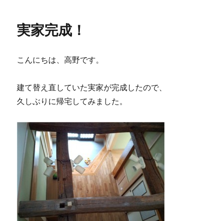
日:
ゴ
リ
実家完成！
ー
こんにちは、高野です。
建て替え直していた実家が完成したので、
久しぶりに帰宅してみました。