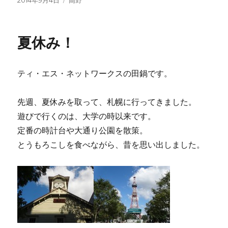
投
2014年9月4日
カ
高野
稿
テ
日:
ゴ
リ
夏休み！
ー
ティ・エス・ネットワークスの田鍋です。
先週、夏休みを取って、札幌に行ってきました。
遊びで行くのは、大学の時以来です。
定番の時計台や大通り公園を散策。
とうもろこしを食べながら、昔を思い出しました。