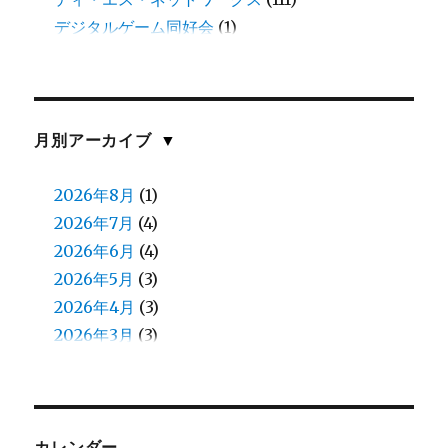
デジタルゲーム同好会
(1)
三田
(1)
中谷
(11)
伊藤
(8)
伊藤(愛)
(1)
月別アーカイブ
▼
佐川
(1)
佐藤(慎)
2026年8月
(1)
(1)
佐藤（正）
2026年7月
(6)
(4)
入江
2026年6月
(2)
(4)
八鍬
2026年5月
(1)
(3)
加藤
2026年4月
(1)
(3)
北原
2026年3月
(8)
(3)
北見
2026年2月
(13)
(5)
北郷
2026年1月
(5)
(4)
和田
2025年12月
(13)
(4)
和田（え）
2025年11月
(7)
(4)
カレンダー