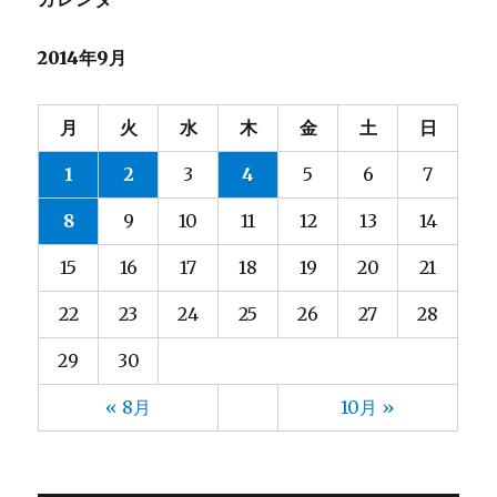
堀口
2025年10月
(23)
(4)
2014年9月
堀籠（ホリゴメ）
2025年9月
(3)
(5)
塙
2025年8月
(2)
(6)
大和田
2025年7月
(7)
(4)
月
火
水
木
金
土
日
大塚
2025年6月
(6)
(4)
1
2
3
4
5
6
7
大河内
2025年5月
(8)
(3)
大熊
2025年4月
(2)
(4)
8
9
10
11
12
13
14
大都
2025年3月
(2)
(4)
15
16
17
18
19
20
21
宮脇
2025年2月
(3)
(4)
小林
2025年1月
(9)
(5)
22
23
24
25
26
27
28
小野
2024年12月
(3)
(4)
29
30
山元
2024年11月
(13)
(4)
山口
2024年10月
(13)
(5)
« 8月
10月 »
山崎
2024年9月
(13)
(5)
山形
2024年8月
(10)
(6)
山田
2024年7月
(13)
(5)