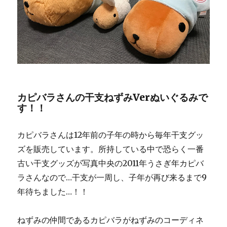
カピバラさんの干支ねずみVerぬいぐるみで
す！！
カピバラさんは12年前の子年の時から毎年干支グッ
ズを販売しています。所持している中で恐らく一番
古い干支グッズが写真中央の2011年うさぎ年カピバ
ラさんなので…干支が一周し、子年が再び来るまで9
年待ちました…！！
ねずみの仲間であるカピバラがねずみのコーディネ