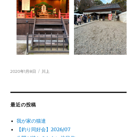
投
2020年1月8日
カ
川上
稿
テ
日:
ゴ
リ
ー
最近の投稿
我が家の猫達
【釣り同好会】2026/07