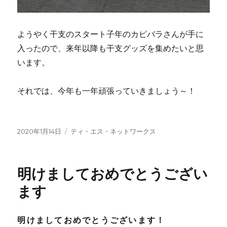
ようやく干支のスタート子年のカピバラさんが手に
入ったので、来年以降も干支グッズを集めたいと思
います。
それでは、今年も一年頑張っていきましょう～！
投
2020年1月14日
カ
ティ・エス・ネットワークス
稿
テ
日:
ゴ
リ
明けましておめでとうござい
ー
ます
明けましておめでとうございます！