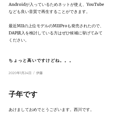
Androidが入っているためネットが使え、YouTube
なども良い音質で再生することができます。
最近M11の上位モデルのM11Proも発売されたので、
DAP購入を検討している方はぜひ候補に挙げてみて
ください。
ちょっと高いですけどね。。。
投
2020年1月24日
カ
伊藤
稿
テ
日:
ゴ
リ
子年です
ー
あけましておめでとうございます。西川です。