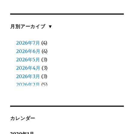
中谷
(11)
伊藤
(8)
伊藤(愛)
(1)
佐川
(1)
月別アーカイブ
▼
佐藤(慎)
(1)
佐藤（正）
2026年7月
(6)
(4)
入江
2026年6月
(2)
(4)
八鍬
2026年5月
(1)
(3)
加藤
2026年4月
(1)
(3)
北原
2026年3月
(8)
(3)
北見
2026年2月
(13)
(5)
北郷
2026年1月
(5)
(4)
和田
2025年12月
(13)
(4)
和田（え）
2025年11月
(7)
(4)
堀口
2025年10月
(23)
(4)
カレンダー
堀籠（ホリゴメ）
2025年9月
(3)
(5)
2020年1月