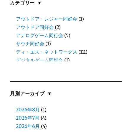
カテゴリー
▼
アウトドア・レジャー同好会
(1)
アウトドア同好会
(2)
アナログゲーム同行会
(5)
サウナ同好会
(1)
ティ・エス・ネットワークス
(111)
デジタルゲーム同好会
(1)
三田
(1)
中谷
(11)
伊藤
(8)
伊藤(愛)
(1)
月別アーカイブ
▼
佐川
(1)
佐藤(慎)
2026年8月
(1)
(1)
佐藤（正）
2026年7月
(6)
(4)
入江
2026年6月
(2)
(4)