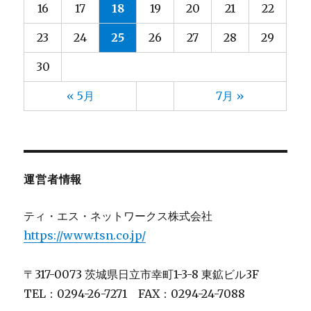
小林
2025年1月
(9)
(5)
16
17
18
19
20
21
22
小野
2024年12月
(3)
(4)
23
24
25
26
27
28
29
山元
2024年11月
(13)
(4)
山口
2024年10月
(13)
(5)
30
山崎
2024年9月
(13)
(5)
« 5月
7月 »
山形
2024年8月
(10)
(6)
山田
2024年7月
(13)
(5)
川上
2024年6月
(8)
(3)
川崎(梨)
2024年5月
(2)
(4)
運営者情報
川村
2024年4月
(4)
(4)
川﨑
2024年3月
(4)
(3)
ティ・エス・ネットワークス株式会社
後藤
2024年2月
(5)
(4)
https://www.tsn.co.jp/
斉藤
2024年1月
(13)
(4)
星(ゆ)
2023年12月
(11)
(4)
〒317-0073 茨城県日立市幸町1-3-8 東鉱ビル3F
星(充)
2023年11月
(11)
(7)
TEL：0294-26-7271 FAX：0294-24-7088
木村
2023年10月
(14)
(3)