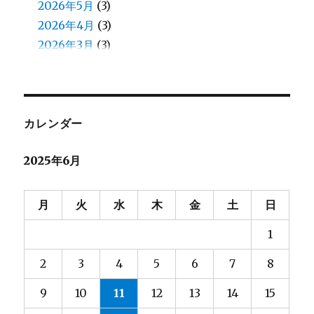
八鍬
2026年5月
(1)
(3)
加藤
2026年4月
(1)
(3)
北原
2026年3月
(8)
(3)
北見
2026年2月
(13)
(5)
北郷
2026年1月
(5)
(4)
和田
2025年12月
(13)
(4)
和田（え）
2025年11月
(7)
(4)
カレンダー
堀口
2025年10月
(23)
(4)
2025年6月
堀籠（ホリゴメ）
2025年9月
(3)
(5)
塙
2025年8月
(2)
(6)
大和田
2025年7月
(7)
(4)
月
火
水
木
金
土
日
大塚
2025年6月
(6)
(4)
1
大河内
2025年5月
(8)
(3)
大熊
2025年4月
(2)
(4)
2
3
4
5
6
7
8
大都
2025年3月
(2)
(4)
9
10
11
12
13
14
15
宮脇
2025年2月
(3)
(4)