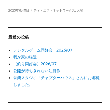
投
2025年6月11日
カ
ティ・エス・ネットワークス
,
大塚
稿
テ
日:
ゴ
リ
ー
最近の投稿
デジタルゲーム同好会 2026/07
我が家の猫達
【釣り同好会】2026/07
公開が待ちきれない注目作
音楽スタジオ「チャプターハウス」さんにお邪魔
しました。