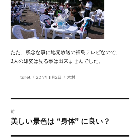
ただ、残念な事に地元放送の福島テレビなので、
2人の雄姿は見る事は出来ませんでした。
投
tsnet
投
2017年11月2日
カ
木村
稿
稿
テ
者
日:
ゴ
リ
ー
投
前
稿
美しい景色は “身体” に良い？
前
の
ナ
投