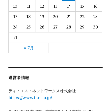
大都
2025年3月
(2)
(4)
10
11
12
13
14
15
16
宮脇
2025年2月
(3)
(4)
小林
2025年1月
(9)
(5)
17
18
19
20
21
22
23
小野
2024年12月
(3)
(4)
24
25
26
27
28
29
30
山元
2024年11月
(13)
(4)
山口
2024年10月
(13)
(5)
31
山崎
2024年9月
(13)
(5)
« 7月
山形
2024年8月
(10)
(6)
山田
2024年7月
(13)
(5)
川上
2024年6月
(8)
(3)
川崎(梨)
2024年5月
(2)
(4)
運営者情報
川村
2024年4月
(4)
(4)
川﨑
2024年3月
(4)
(3)
ティ・エス・ネットワークス株式会社
後藤
2024年2月
(5)
(4)
https://www.tsn.co.jp/
斉藤
2024年1月
(13)
(4)
星(ゆ)
2023年12月
(11)
(4)