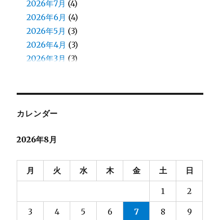
佐藤（正）
2026年7月
(6)
(4)
入江
2026年6月
(2)
(4)
八鍬
2026年5月
(1)
(3)
加藤
2026年4月
(1)
(3)
北原
2026年3月
(8)
(3)
北見
2026年2月
(13)
(5)
北郷
2026年1月
(5)
(4)
和田
2025年12月
(13)
(4)
和田（え）
2025年11月
(7)
(4)
カレンダー
堀口
2025年10月
(23)
(4)
2026年8月
堀籠（ホリゴメ）
2025年9月
(3)
(5)
塙
2025年8月
(2)
(6)
大和田
2025年7月
(7)
(4)
月
火
水
木
金
土
日
大塚
2025年6月
(6)
(4)
1
2
大河内
2025年5月
(8)
(3)
大熊
2025年4月
(2)
(4)
3
4
5
6
7
8
9