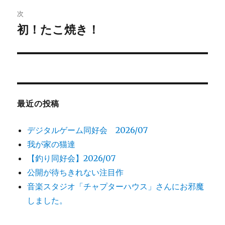
ビ
稿:
次
ゲ
初！たこ焼き！
次
の
ー
投
シ
稿:
ョ
最近の投稿
ン
デジタルゲーム同好会 2026/07
我が家の猫達
【釣り同好会】2026/07
公開が待ちきれない注目作
音楽スタジオ「チャプターハウス」さんにお邪魔
しました。