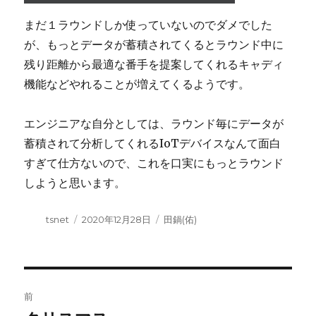
まだ１ラウンドしか使っていないのでダメでした
が、もっとデータが蓄積されてくるとラウンド中に
残り距離から最適な番手を提案してくれるキャディ
機能などやれることが増えてくるようです。
エンジニアな自分としては、ラウンド毎にデータが
蓄積されて分析してくれるIoTデバイスなんて面白
すぎて仕方ないので、これを口実にもっとラウンド
しようと思います。
投
tsnet
投
2020年12月28日
カ
田鍋(佑)
稿
稿
テ
者
日:
ゴ
リ
ー
投
前
稿