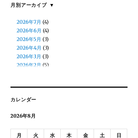
佐川
(1)
月別アーカイブ
▼
佐藤(慎)
(1)
佐藤（正）
2026年7月
(6)
(4)
入江
2026年6月
(2)
(4)
八鍬
2026年5月
(1)
(3)
加藤
2026年4月
(1)
(3)
北原
2026年3月
(8)
(3)
北見
2026年2月
(13)
(5)
北郷
2026年1月
(5)
(4)
和田
2025年12月
(13)
(4)
和田（え）
2025年11月
(7)
(4)
堀口
2025年10月
(23)
(4)
カレンダー
堀籠（ホリゴメ）
2025年9月
(3)
(5)
2026年8月
塙
2025年8月
(2)
(6)
大和田
2025年7月
(7)
(4)
大塚
2025年6月
(6)
(4)
月
火
水
木
金
土
日