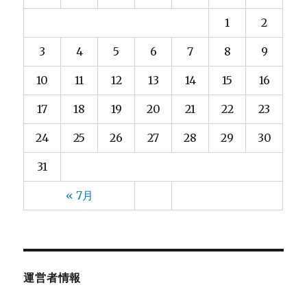
大河内
2025年5月
(8)
(3)
1
2
大熊
2025年4月
(2)
(4)
大都
2025年3月
(2)
(4)
3
4
5
6
7
8
9
宮脇
2025年2月
(3)
(4)
10
11
12
13
14
15
16
小林
2025年1月
(9)
(5)
小野
2024年12月
(3)
(4)
17
18
19
20
21
22
23
山元
2024年11月
(13)
(4)
24
25
26
27
28
29
30
山口
2024年10月
(13)
(5)
山崎
2024年9月
(13)
(5)
31
山形
2024年8月
(10)
(6)
« 7月
山田
2024年7月
(13)
(5)
川上
2024年6月
(8)
(3)
川崎(梨)
2024年5月
(2)
(4)
川村
2024年4月
(4)
(4)
運営者情報
川﨑
2024年3月
(4)
(3)
後藤
2024年2月
(5)
(4)