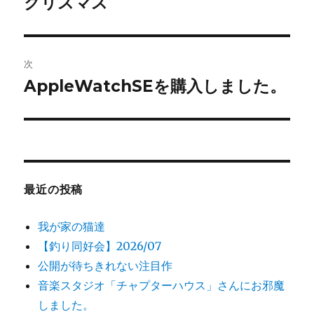
クリスマス
前
の
ナ
投
ビ
稿:
次
ゲ
AppleWatchSEを購入しました。
次
の
ー
投
シ
稿:
ョ
最近の投稿
ン
我が家の猫達
【釣り同好会】2026/07
公開が待ちきれない注目作
音楽スタジオ「チャプターハウス」さんにお邪魔
しました。