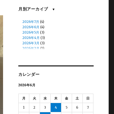
佐川
(1)
佐藤(慎)
(1)
月別アーカイブ
▼
佐藤（正）
(6)
入江
(2)
2026年7月
(4)
八鍬
(1)
2026年6月
(4)
加藤
(1)
2026年5月
(3)
北原
(8)
2026年4月
(3)
北見
(13)
2026年3月
(3)
北郷
(5)
2026年2月
(5)
和田
(13)
2026年1月
(4)
和田（え）
(7)
2025年12月
(4)
堀口
(23)
2025年11月
(4)
堀籠（ホリゴメ）
(5)
2025年10月
(4)
塙
(2)
カレンダー
2025年9月
(3)
大和田
(7)
2025年8月
(6)
大塚
(6)
2026年6月
2025年7月
(4)
大河内
(8)
2025年6月
(4)
大熊
(2)
2025年5月
(3)
月
火
水
木
金
土
日
大都
(2)
2025年4月
(4)
宮脇
(3)
2025年3月
(4)
1
2
3
4
5
6
7
小林
(9)
2025年2月
(4)