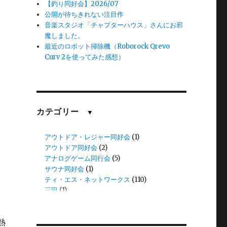
【釣り同好会】2026/07
公開が待ちきれない注目作
音楽スタジオ「チャプターハウス」さんにお邪
魔しました。
最近のロボット掃除機（Roborock Qrevo
Curv 2を使ってみた感想）
カテゴリー
▼
アウトドア・レジャー同好会
(1)
アウトドア同好会
(2)
アナログゲーム同行会
(5)
サウナ同好会
(1)
ティ・エス・ネットワークス
(110)
三田
(1)
中谷
(11)
伊藤
(8)
熱
伊藤(愛)
(1)