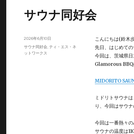
サウナ同好会
投
2026年6月10日
こんにちは(鈴木
稿
カ
サウナ同好会
,
ティ・エス・ネ
先日、はじめての
日:
テ
ットワークス
今回は、茨城県日立
ゴ
Glamorous 
リ
ー
MIDORITO SA
ミドリトサウナは
り、今回はサウナ
今回は一番熱々のA
サウナの温度は1