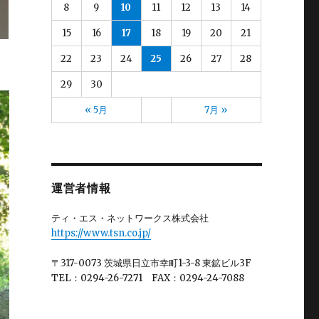
小野
(3)
8
9
10
11
12
13
14
2025年1月
(5)
山元
(13)
2024年12月
(4)
15
16
17
18
19
20
21
山口
(13)
2024年11月
(4)
山崎
(13)
2024年10月
(5)
22
23
24
25
26
27
28
山形
(10)
2024年9月
(5)
山田
(13)
29
30
2024年8月
(6)
川上
(8)
2024年7月
(5)
川崎(梨)
(2)
« 5月
7月 »
2024年6月
(3)
川村
(4)
2024年5月
(4)
川﨑
(4)
2024年4月
(4)
後藤
(5)
2024年3月
(3)
斉藤
(13)
2024年2月
(4)
星(ゆ)
(11)
運営者情報
2024年1月
(4)
星(充)
(11)
2023年12月
(4)
木村
(14)
ティ・エス・ネットワークス株式会社
2023年11月
(7)
村田
(1)
https://www.tsn.co.jp/
2023年10月
(3)
板倉
(1)
2023年9月
(4)
柏谷
(2)
〒317-0073 茨城県日立市幸町1-3-8 東鉱ビル3F
2023年8月
(4)
柴田
(4)
TEL：0294-26-7271 FAX：0294-24-7088
2023年7月
(4)
栗田
(12)
2023年6月
(5)
根本
(15)
2023年5月
(3)
根本(優)
(1)